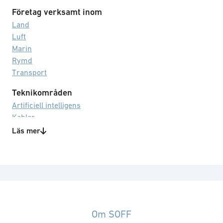
Företag verksamt inom
Land
Luft
Marin
Rymd
Transport
Teknikområden
Artificiell intelligens
Kablar
Maskininlärning/djupinlärning
Läs mer
Utrustning för support
Om SOFF