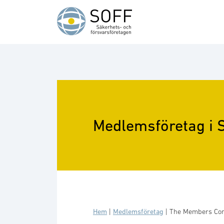
Hoppa till innehåll
Medlemsföretag i 
Hem
|
Medlemsföretag
|
The Members Co