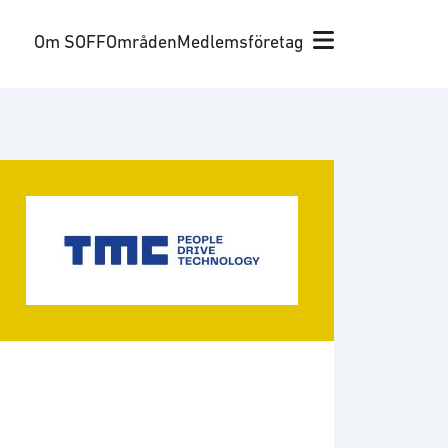
Om SOFF
Områden
Medlemsföretag