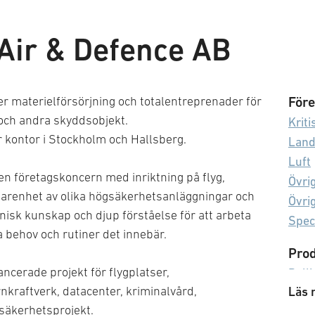
Air & Defence AB
r materielförsörjning och totalentreprenader för
Före
 och andra skyddsobjekt.
Kriti
 kontor i Stockholm och Hallsberg.
Lan
Luft
en företagskoncern med inriktning på flyg,
Övri
rfarenhet av olika högsäkerhetsanläggningar och
Övri
nisk kunskap och djup förståelse för att arbeta
Spec
 behov och rutiner det innebär.
Prod
ancerade projekt för flygplatser,
Balli
nkraftverk, datacenter, kriminalvård,
Läs 
CBR
säkerhetsprojekt.
Integ