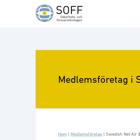
Hoppa till innehåll
Medlemsföretag i 
Hem
|
Medlemsföretag
|
Swedish Net Air 