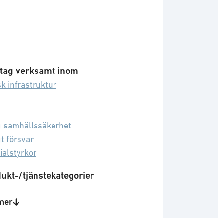
tag verksamt inom
sk infrastruktur
d
g samhällssäkerhet
gt försvar
ialstyrkor
ukt-/tjänstekategorier
stiskt skydd
mer
NE
rerat logistikstöd