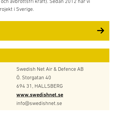
t och avbrottsfri kraft). Sedan 2012 har vi
Skyd
rojekt i Sverige.
Strö
Syst
Swedish Net Air & Defence AB
Ö. Storgatan 40
694 31, HALLSBERG
www.swedishnet.se
info@swedishnet.se