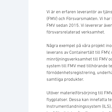
Vi är en erfaren leverantör av tjän
(FMV) och Försvarsmakten. Vi har l
FMV sedan 2015. Vi levererar även
försvarsrelaterad verksamhet.
Några exempel på våra projekt in
leverans av Containertält till FM
minröjningsverksamhet till FMV oc
system till FMV med tillhörande 
förnödenhetsregistrering, underhå
samtliga produkter.
Utöver materielförsörjning till FMV
flygplatser. Dessa kan innefatta t
Instrumentlandningssystem (ILS),