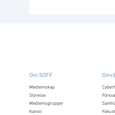
Om SOFF
Omr
Medlemskap
Cyberf
Styrelse
Försva
Medlemsgrupper
Samhä
Kansli
Fokus