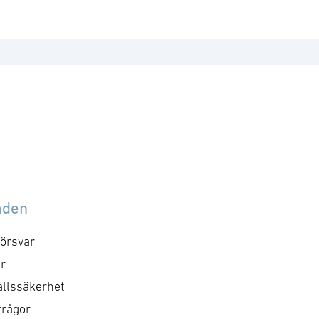
åden
örsvar
r
llssäkerhet
frågor