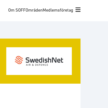
Om SOFF
Områden
Medlemsföretag