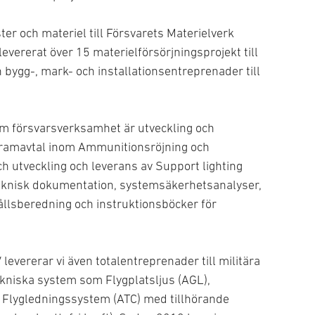
Medi
ster och materiel till Försvarets Materielverk
Peri
evererat över 15 materielförsörjningsprojekt till
Sold
 bygg-, mark- och installationsentreprenader till
Unde
Tek
om försvarsverksamhet är utveckling och
Bärb
V, ramavtal inom Ammunitionsröjning och
Cont
h utveckling och leverans av Support lighting
Dete
teknisk dokumentation, systemsäkerhetsanalyser,
Kläd
llsberedning och instruktionsböcker för
Mark
Pers
Proj
 levererar vi även totalentreprenader till militära
Säke
ekniska system som Flygplatsljus (AGL),
Sky
 Flygledningssystem (ATC) med tillhörande
Skydd