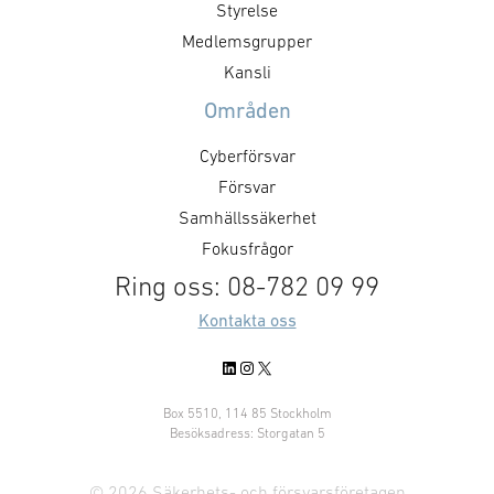
Styrelse
Medlemsgrupper
Kansli
Områden
Cyberförsvar
Försvar
Samhällssäkerhet
Fokusfrågor
Ring oss: 08-782 09 99
Kontakta oss
LinkedIn
Instagram
X
Box 5510, 114 85 Stockholm
Besöksadress: Storgatan 5
© 2026 Säkerhets- och försvarsföretagen