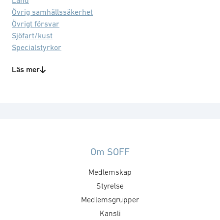
Land
Övrig samhällssäkerhet
Övrigt försvar
Sjöfart/kust
Specialstyrkor
Totalförsvar
Läs mer
Produkt-/tjänstekategorier
CBRNE
Forskning/utveckling
Kriminalteknik
Landfordon
Obemannade system
Simulering/träning
Om SOFF
Teknikområden
Medlemskap
Artificiell intelligens
Styrelse
Detekteringsteknik för IED
Medlemsgrupper
Informationsoperationer
Kansli
Skydd (ballistik, min, IED)