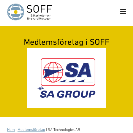
Hoppa till innehåll
Medlemsföretag i SOFF
Hem
|
Medlemsföretag
|
SA Technologies AB