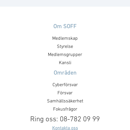
Teknikområden
Bärbara enheter
Helikopter
Kablar
Om SOFF
Navigering
Systemteknik
Medlemskap
Styrelse
Medlemsgrupper
Kansli
Områden
Cyberförsvar
Försvar
Samhällssäkerhet
Fokusfrågor
Ring oss: 08-782 09 99
Kontakta oss