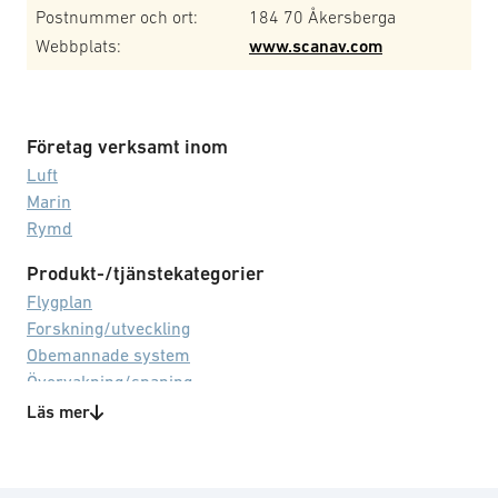
Postnummer och ort:
184 70 Åkersberga
Webbplats:
www.scanav.com
Företag verksamt inom
Luft
Marin
Rymd
Produkt-/tjänstekategorier
Flygplan
Forskning/utveckling
Obemannade system
Övervakning/spaning
Teknisk rådgivning
Läs mer
Underhåll/service
Utbildning/träning