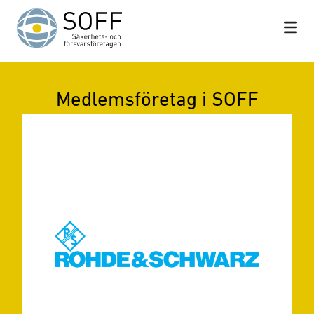
Hoppa till innehåll
Medlemsföretag i SOFF