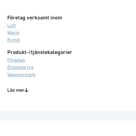
Företag verksamt inom
Luft
Marin
Rymd
Produkt-/tjänstekategorier
Flygplan
Örlogsfartyg
Vapensystem
Teknikområden
Läs mer
Containerlösningar
Demilitarisering
Logistiksystem
Rekrytering/granskning
Signaturshantering
Virtuell/förstärkt/blandad verklighet