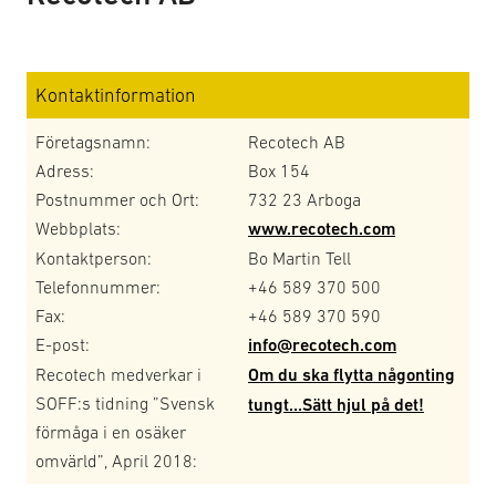
Kontaktinformation
Företagsnamn:
Recotech AB
Adress:
Box 154
Postnummer och Ort:
732 23 Arboga
Webbplats:
www.recotech.com
Kontaktperson:
Bo Martin Tell
Telefonnummer:
+46 589 370 500
Fax:
+46 589 370 590
E-post:
info@recotech.com
Recotech medverkar i
Om du ska flytta någonting
SOFF:s tidning ”Svensk
tungt…Sätt hjul på det!
förmåga i en osäker
omvärld”, April 2018: