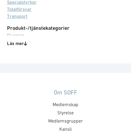
Specialstyrkor
Totalförsvar
Transport
Produkt-/tjänstekategorier
Flygplan
Forskning/utveckling
Läs mer
Framdrivning
Landfordon
Obemannade system
Teknikområden
Containerlösningar
Om SOFF
Medlemskap
Styrelse
Medlemsgrupper
Kansli