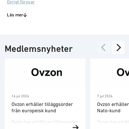
Övrigt försvar
Rymd
Läs mer
Sjöfart/kust
Teknikområden
Specialstyrkor
IT-hårdvara (allmänt)
Totalförsvar
Markstöd
Transport
Mjukvara
Medlemsnyheter
Personlig kommunikationsutrustning
Satellitkommunikation
16 jul 2026
7 jul 2026
Ovzon erhåller tilläggsorder
Ovzon erhåller
från europeisk kund
Nato-kund
Ovzon har erhållit en tilläggsorder
Ovzon har erhåll
från en av sina europeiska
en ny Nato-kund