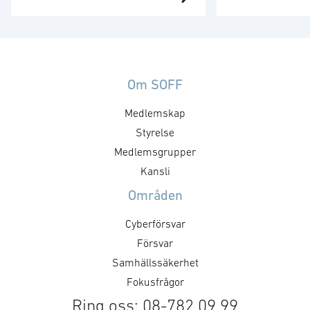
kunder för ytterligare mobila
bolagets SATCO
satellitterminaler. Ordervärdet
Satellitnätverks
uppgår till 36 miljoner kronor (3.7
omfattar 6 måna
MUSD) och leverans kommer att
under det fjärde
ske under 2026. Denna order
Ordervärdet uppg
Om SOFF
bygger vidare på det samarbete
miljoner kronor 
Medlemskap
som inleddes med denna kund i
hälften avser O
mars 2024, då Ovzon erhöll sin
Styrelse
satellittermina
första order som även
levereras under 
Medlemsgrupper
inkluderade SATCOM-as-a-
fjärde kvartalet
Kansli
Service. …
baserad på satel
Områden
Cyberförsvar
Försvar
Samhällssäkerhet
Fokusfrågor
Ring oss: 08-782 09 99