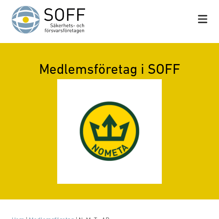
Hoppa till innehåll
Medlemsföretag i SOFF