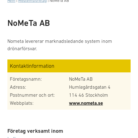
Hem
|
Medlemsföretag
|
NoMeTa AB
NoMeTa AB
Nometa levererar marknadsledande system inom
drönarförsvar.
Kontaktinformation
Företagsnamn:
NoMeTa AB
Adress:
Humlegårdsgatan 4
Postnummer och ort:
114 46 Stockholm
Webbplats:
www.nometa.se
Företag verksamt inom