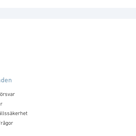
åden
örsvar
r
llssäkerhet
frågor