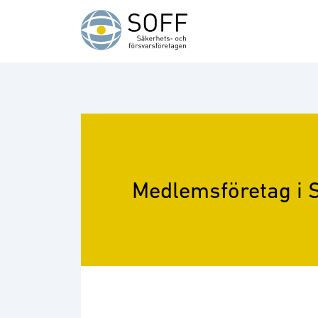
Hoppa till innehåll
Medlemsföretag i 