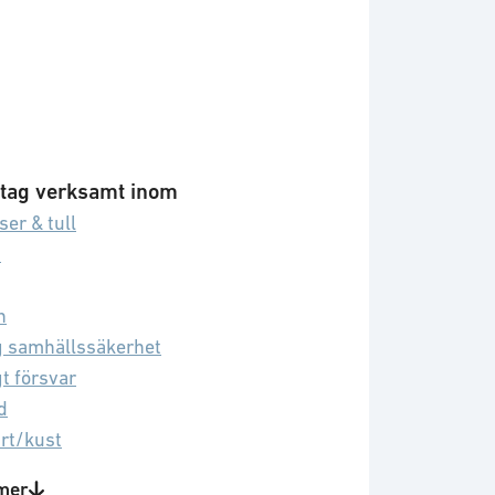
tag verksamt inom
ser & tull
d
n
g samhällssäkerhet
gt försvar
d
art/kust
ialstyrkor
mer