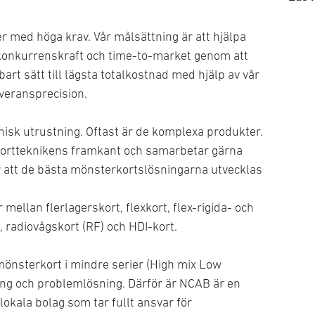
Tota
Prod
Tran
er med höga krav. Vår målsättning är att hjälpa
Amm
konkurrenskraft och time-to-market genom att
Elek
art sätt till lägsta totalkostnad med hjälp av vår
Elek
veransprecision.
Flyg
Fram
onisk utrustning. Oftast är de komplexa produkter.
Info
erkortteknikens framkant och samarbetar gärna
Komm
 att de bästa mönsterkortslösningarna utvecklas
Land
Medi
mellan flerlagerskort, flexkort, flex-rigida- och
Obe
, radiovågskort (RF) och HDI-kort.
Tek
Örlo
Mörk
Över
 mönsterkort i mindre serier (High mix Low
Navi
Sold
ing och problemlösning. Därför är NCAB är en
Sens
Tekn
okala bolag som tar fullt ansvar för
Sikt
Vape