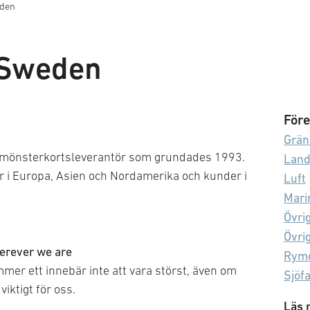
den
 Sweden
Före
Grän
e mönsterkortsleverantör som grundades 1993.
Lan
der i Europa, Asien och Nordamerika och kunder i
Luft
Mari
Övri
Övri
erever we are
Rym
mmer ett innebär inte att vara störst, även om
Sjöf
viktigt för oss.
Spec
Läs 