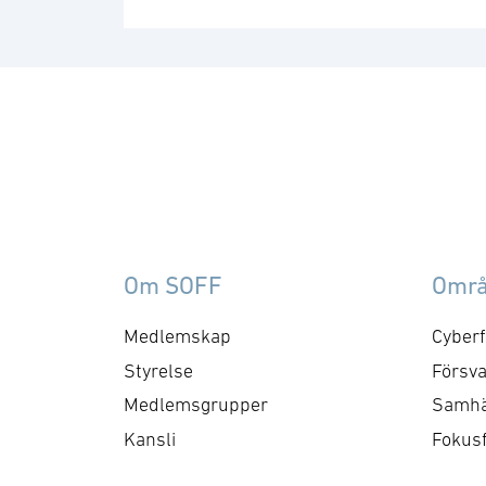
Om SOFF
Omr
Medlemskap
Cyberf
Styrelse
Försva
Medlemsgrupper
Samhä
Kansli
Fokus