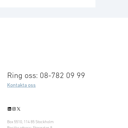
Ring oss: 08-782 09 99
Kontakta oss
LinkedIn
Instagram
X
Box 5510, 114 85 Stockholm
Besöksadress: Storgatan 5