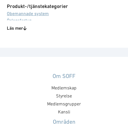
Produkt-/tjänstekategorier
Obemannade system
Örlogsfartyg
Övervakning/spaning
Läs mer
Utbildning/träning
Teknikområden
Artificiell intelligens
Navigering
Navigeringsmöjligheter i GPS/GNSS-nekad
miljö
Om SOFF
Sensorsystem
Medlemskap
Styrelse
Medlemsgrupper
Kansli
Områden