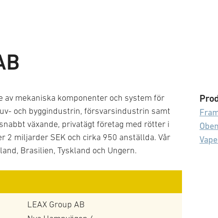
AB
are av mekaniska komponenter och system för
Prod
ruv- och byggindustrin, försvarsindustrin samt
Fram
 snabbt växande, privatägt företag med rötter i
Obe
er 2 miljarder SEK och cirka 950 anställda. Vår
Vape
land, Brasilien, Tyskland och Ungern.
LEAX Group AB