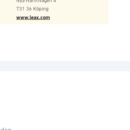
Nya Hamnvägen 4
731 36 Köping
www.leax.com
åden