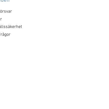
örsvar
r
llssäkerhet
frågor