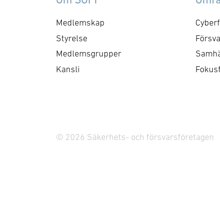
Medlemskap
Cyberf
Styrelse
Försva
Medlemsgrupper
Samhä
Kansli
Fokus
© 2026 Säkerhets- och försvarsföretagen