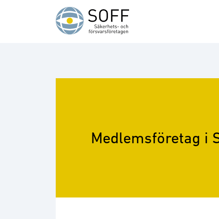
Hoppa till innehåll
Medlemsföretag i 