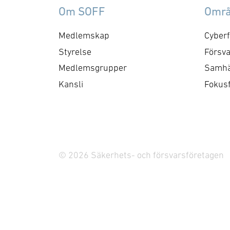
Om SOFF
Omr
Medlemskap
Cyberf
Styrelse
Försva
Medlemsgrupper
Samhä
Kansli
Fokus
© 2026 Säkerhets- och försvarsföretagen