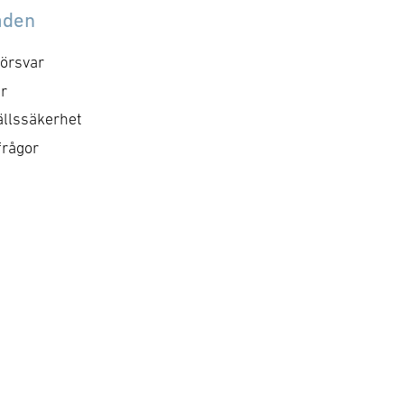
åden
örsvar
r
llssäkerhet
frågor