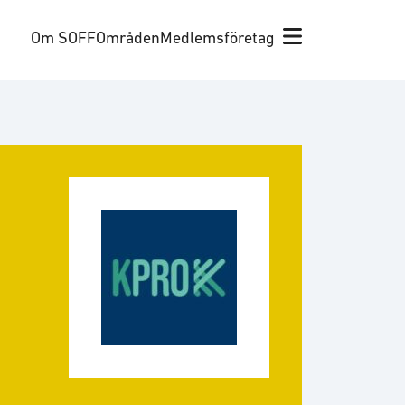
Om SOFF
Områden
Medlemsföretag