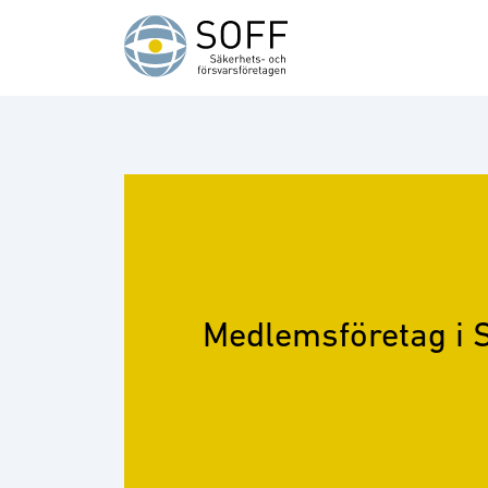
Hoppa till innehåll
Medlemsföretag i 