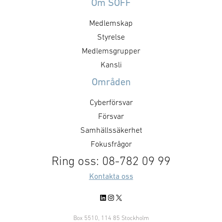
Om SOFF
Medlemskap
Styrelse
Medlemsgrupper
Kansli
Områden
Cyberförsvar
Försvar
Samhällssäkerhet
Fokusfrågor
Ring oss: 08-782 09 99
Kontakta oss
LinkedIn
Instagram
X
Box 5510, 114 85 Stockholm