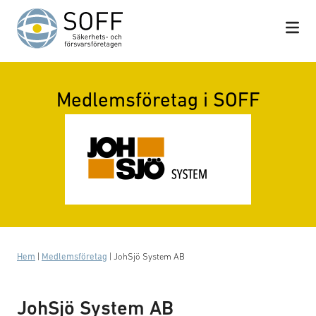
Hoppa till innehåll
Medlemsföretag i SOFF
Hem
|
Medlemsföretag
|
JohSjö System AB
JohSjö System AB