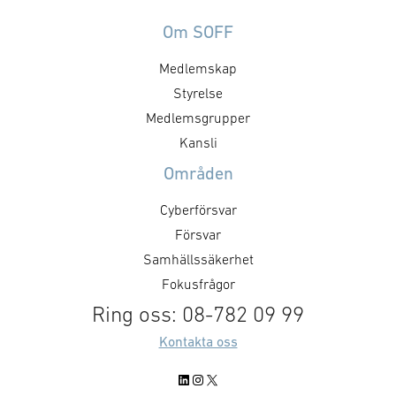
Utbildning/träning
Om SOFF
Teknikområden
Behörighetssystem
Medlemskap
Containerlösningar
Styrelse
Identitet/autentisering
Medlemsgrupper
IT-säkerhet
Kansli
Områden
Cyberförsvar
Försvar
Samhällssäkerhet
Fokusfrågor
Ring oss: 08-782 09 99
Kontakta oss
LinkedIn
Instagram
X