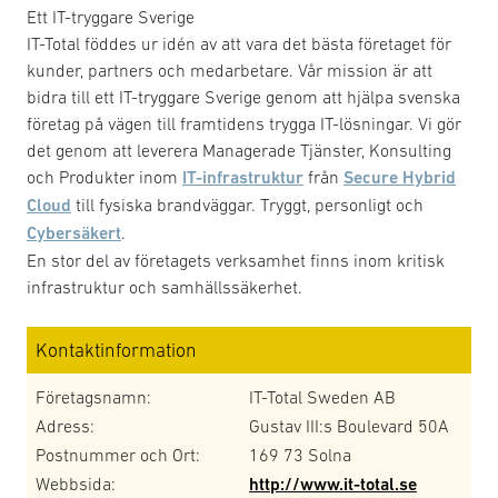
Ett IT-tryggare Sverige
IT-Total föddes ur idén av att vara det bästa företaget för
kunder, partners och medarbetare. Vår mission är att
bidra till ett IT-tryggare Sverige genom att hjälpa svenska
företag på vägen till framtidens trygga IT-lösningar. Vi gör
det genom att leverera Managerade Tjänster, Konsulting
och Produkter inom
IT-infrastruktur
från
Secure Hybrid
Cloud
till fysiska brandväggar. Tryggt, personligt och
Cybersäkert
.
En stor del av företagets verksamhet finns inom kritisk
infrastruktur och samhällssäkerhet.
Kontaktinformation
Företagsnamn:
IT-Total Sweden AB
Adress:
Gustav III:s Boulevard 50A
Postnummer och Ort:
169 73 Solna
Webbsida:
http://www.it-total.se