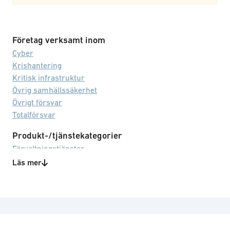
Företag verksamt inom
Cyber
Krishantering
Kritisk infrastruktur
Övrig samhällssäkerhet
Övrigt försvar
Totalförsvar
Produkt-/tjänstekategorier
Förvaltningstjänster
Information/cybersäkerhet
Läs mer
IT
Riskhantering
Simulering/träning
Teknisk rådgivning
Underhåll/service