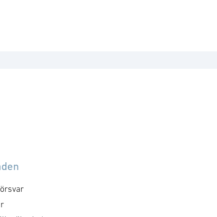
åden
örsvar
r