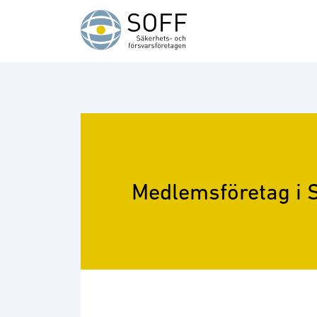
Hoppa till innehåll
Medlemsföretag i 