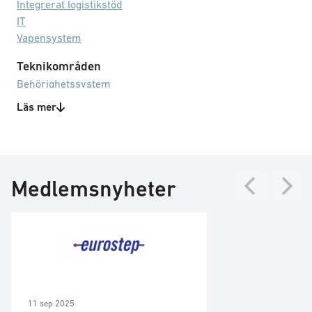
Integrerat logistikstöd
IT
Vapensystem
Teknikområden
Behörighetssystem
Hanteringssystem
Läs mer
Livscykelhantering
Logistiksystem
Mjukvara
Stora datamängder
Medlemsnyheter
11 sep 2025