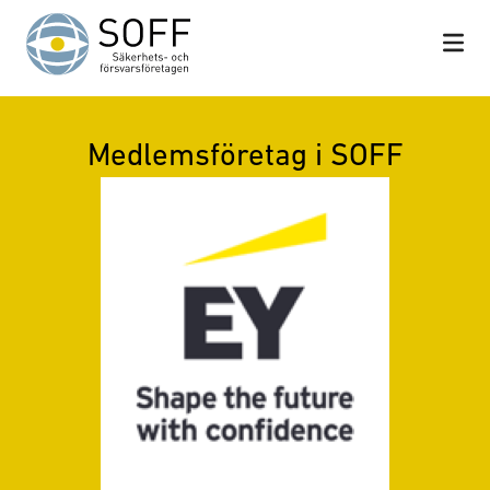
Hoppa till innehåll
Medlemsföretag i SOFF