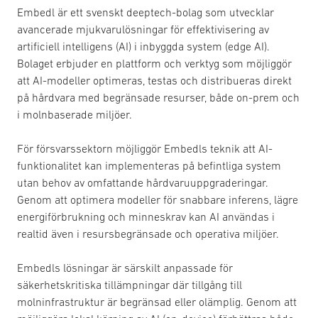
Embedl är ett svenskt deeptech-bolag som utvecklar
avancerade mjukvarulösningar för effektivisering av
artificiell intelligens (AI) i inbyggda system (edge AI).
Bolaget erbjuder en plattform och verktyg som möjliggör
att AI-modeller optimeras, testas och distribueras direkt
på hårdvara med begränsade resurser, både on-prem och
i molnbaserade miljöer.
För försvarssektorn möjliggör Embedls teknik att AI-
funktionalitet kan implementeras på befintliga system
utan behov av omfattande hårdvaruuppgraderingar.
Genom att optimera modeller för snabbare inferens, lägre
energiförbrukning och minneskrav kan AI användas i
realtid även i resursbegränsade och operativa miljöer.
Embedls lösningar är särskilt anpassade för
säkerhetskritiska tillämpningar där tillgång till
molninfrastruktur är begränsad eller olämplig. Genom att