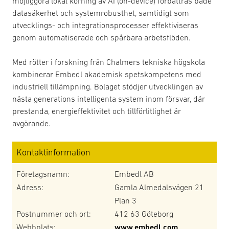
möjliggöra lokal körning av AI (on-device) förbättras både
datasäkerhet och systemrobusthet, samtidigt som
utvecklings- och integrationsprocesser effektiviseras
genom automatiserade och spårbara arbetsflöden.
Med rötter i forskning från Chalmers tekniska högskola
kombinerar Embedl akademisk spetskompetens med
industriell tillämpning. Bolaget stödjer utvecklingen av
nästa generations intelligenta system inom försvar, där
prestanda, energieffektivitet och tillförlitlighet är
avgörande.
Kontaktinformation
Företagsnamn:
Embedl AB
Adress:
Gamla Almedalsvägen 21
Plan 3
Postnummer och ort:
412 63 Göteborg
Webbplats:
www.embedl.com