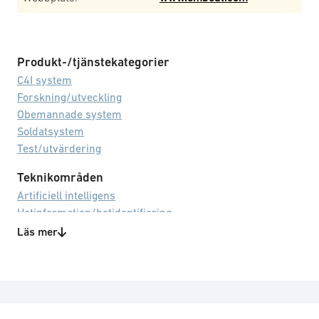
Produkt-/tjänstekategorier
C4I system
Forskning/utveckling
Obemannade system
Soldatsystem
Test/utvärdering
Teknikområden
Artificiell intelligens
Hotinformation/hotidentifiering
Livscykelhantering
Läs mer
Lösningar för beslutsstöd
Maskininlärning/djupinlärning
Mjukvara
Navigeringsmöjligheter i GPS/GNSS-
nekad miljö