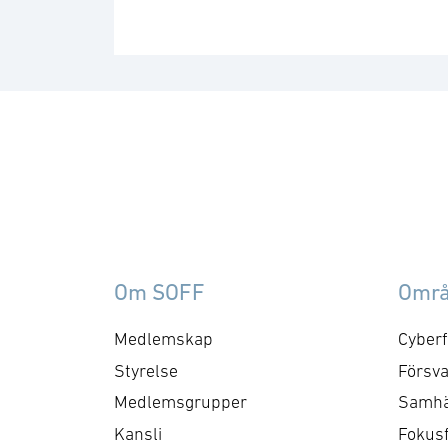
Om SOFF
Omr
Medlemskap
Cyberf
Styrelse
Försva
Medlemsgrupper
Samhä
Kansli
Fokus