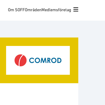
Om SOFF
Områden
Medlemsföretag