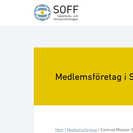
Hoppa till innehåll
Medlemsföretag i 
Hem
|
Medlemsföretag
|
Comrod Mission 