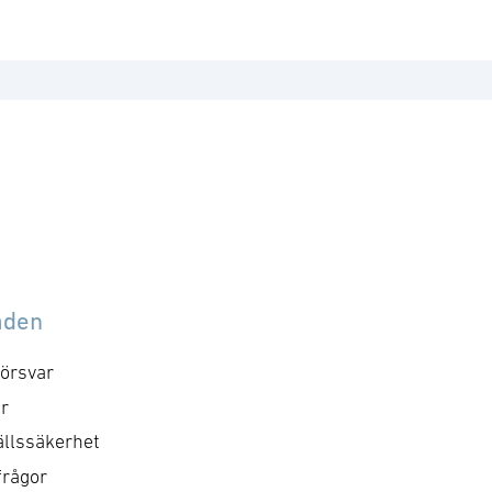
åden
örsvar
r
llssäkerhet
frågor