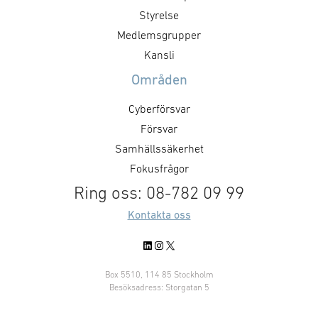
Styrelse
Medlemsgrupper
Kansli
Områden
Cyberförsvar
Försvar
Samhällssäkerhet
Fokusfrågor
Ring oss: 08-782 09 99
Kontakta oss
LinkedIn
Instagram
X
Box 5510, 114 85 Stockholm
Besöksadress: Storgatan 5