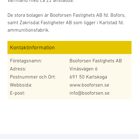
Värmland med ca 22 anställda.
De stora bolagen är Booforsen Fastighets AB fd. Bofors,
samt Zakrisdal Fastigheter AB som ligger i Karlstad fd.
ammunitionsfabrik.
Kontaktinformation
Företagsnamn:
Booforsen Fastighets AB
Adress:
Vinäsvägen 6
Postnummer och Ort:
691 50 Karlskoga
Webbsida:
www.booforsen.se
E-post:
info@booforsen.se