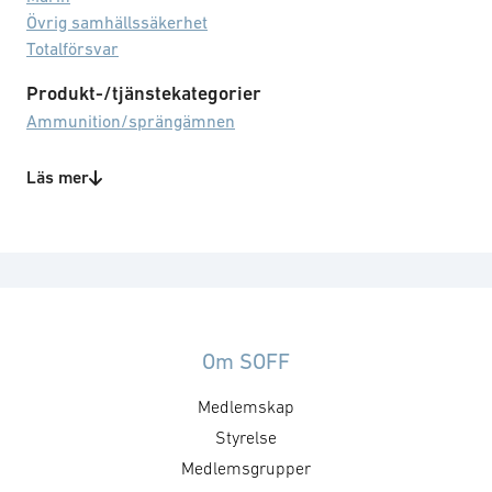
Övrig samhällssäkerhet
Totalförsvar
Produkt-/tjänstekategorier
Ammunition/sprängämnen
Teknikområden
Läs mer
Leverera reservdelar/tillbehör
Markstöd
Om SOFF
Medlemskap
Styrelse
Medlemsgrupper